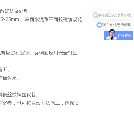
应做好防腐处理。
你们是怎么收费的呢
×25mm 。屋面水泥浆平面按建筑规范
现在有优惠活动吗
但纵向应留有空隙。瓦侧面应用安全钉固
施工。
装饰效果。
锈钢丝或铜丝代替。
丰富者，也可按自己方法施工，确保质