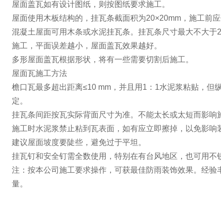
屋面盖瓦如有设计图纸，则按图纸要求施工。
屋面使用木板结构的，挂瓦条截面积为20×20mm，施工前
混凝土屋面可用木条或水泥挂瓦条。挂瓦条尺寸最大不大于25
施工，平面误差越小，屋面盖瓦效果越好。
多形屋面盖瓦根据形状，将有一些需要切割后施工。
屋面瓦施工方法
檐口瓦最多超出距离≤10 mm，并且用1：1水泥浆粘贴，
定。
挂瓦条间距按瓦实际背面尺寸为准。不能太长或太短而影响
施工时水泥浆禁止粘到瓦表面，如有应立即擦掉，以免影响
建议屋面坡度要陡些，避免过于平坦。
挂瓦钉和安全钉需全数使用，特别在有台风地区，也可用不
注：按本公司施工要求操作，可获最佳防雨装饰效果。经验
量。