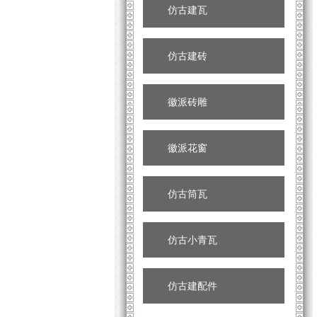
仿古建瓦
仿古建砖
徽派砖雕
徽派花窗
仿古筒瓦
仿古小青瓦
仿古建配件