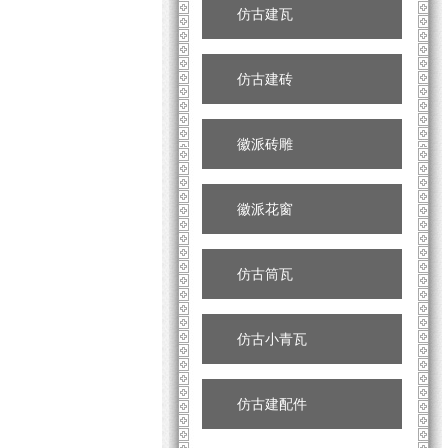
仿古建瓦
仿古建砖
徽派砖雕
徽派花窗
仿古筒瓦
仿古小青瓦
仿古建配件