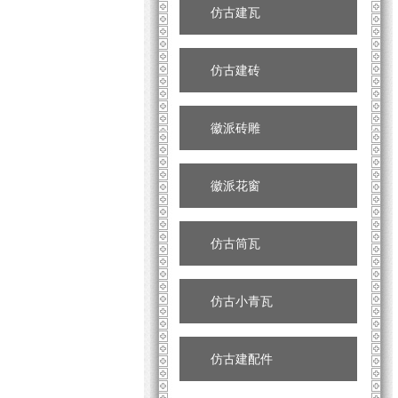
仿古建瓦
仿古建砖
徽派砖雕
徽派花窗
仿古筒瓦
仿古小青瓦
仿古建配件