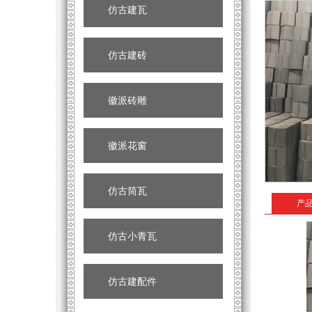
仿古建瓦
仿古建砖
徽派砖雕
徽派花窗
仿古筒瓦
产
仿古小青瓦
仿古建配件