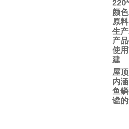
220
颜色
原
生产
产品
使用
建
屋顶
内涵
鱼鳞
谧的