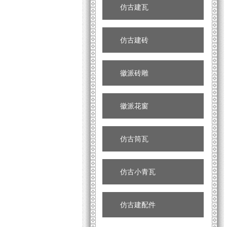
仿古建瓦
仿古建砖
徽派砖雕
徽派花窗
仿古筒瓦
仿古小青瓦
仿古建配件