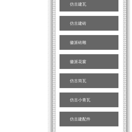
仿古建瓦
仿古建砖
徽派砖雕
徽派花窗
仿古筒瓦
仿古小青瓦
仿古建配件