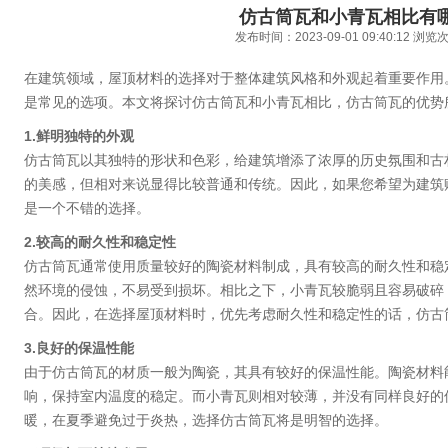
仿古筒瓦和小青瓦相比有
发布时间：2023-09-01 09:40:12 浏
在建筑领域，屋顶材料的选择对于整体建筑风格和外观起着重要作用
是常见的选项。本文将探讨仿古筒瓦和小青瓦相比，仿古筒瓦的优势
1.鲜明独特的外观
仿古筒瓦以其独特的形状和色彩，给建筑增添了浓厚的历史氛围和古
的美感，但相对来说显得比较普通和传统。因此，如果您希望为建筑
是一个不错的选择。
2.较高的耐久性和稳定性
仿古筒瓦通常使用质量较好的陶瓷材料制成，具有较高的耐久性和稳
然环境的侵蚀，不易受到损坏。相比之下，小青瓦较脆弱且容易破碎
合。因此，在选择屋顶材料时，优先考虑耐久性和稳定性的话，仿古
3.良好的保温性能
由于仿古筒瓦的材质一般为陶瓷，其具有较好的保温性能。陶瓷材料
响，保持室内温度的稳定。而小青瓦则相对较薄，并没有同样良好的
暖，在夏季避免过于炎热，选择仿古筒瓦将是明智的选择。