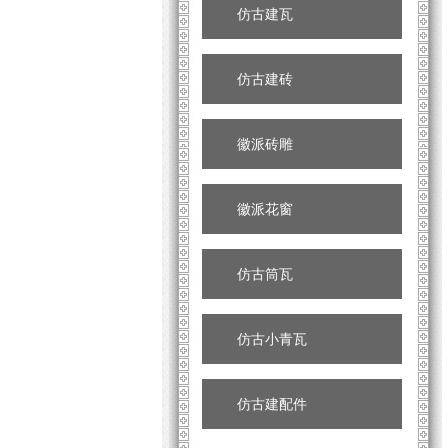
仿古建瓦
仿古建砖
徽派砖雕
徽派花窗
仿古筒瓦
仿古小青瓦
仿古建配件