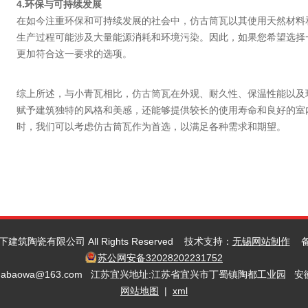
4.环保与可持续发展
在如今注重环保和可持续发展的社会中，仿古筒瓦以其使用天然材料
生产过程可能涉及大量能源消耗和环境污染。因此，如果您希望选择
更加符合这一要求的选项。
综上所述，与小青瓦相比，仿古筒瓦在外观、耐久性、保温性能以及
赋予建筑独特的风格和美感，还能够提供较长的使用寿命和良好的室
时，我们可以考虑仿古筒瓦作为首选，以满足各种需求和期望。
盖天下建筑陶瓷有限公司 All Rights Reserved 技术支持：
无锡网站制作
备
苏公网安备32028202231752
tiandabaowa@163.com 江苏宜兴地址:江苏省宜兴市丁蜀镇陶都工
网站地图
|
xml