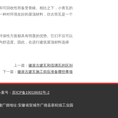
和可回收性而备受青睐。相比之下，小青瓦的
一种对环境友好的屋顶材料，仿古筒瓦是一个
环保性方面都具有明显的优势。它们不仅可以
内舒适度。因此，在进行建筑屋顶材料选择
上一篇：
徽派古建瓦和琉璃瓦的区别
下一篇：
徽派古建瓦施工前应准备哪些事项
案号：
苏ICP备19018692号-2
业园 安徽广德地址:安徽省宣城市广德县新杭镇工业园