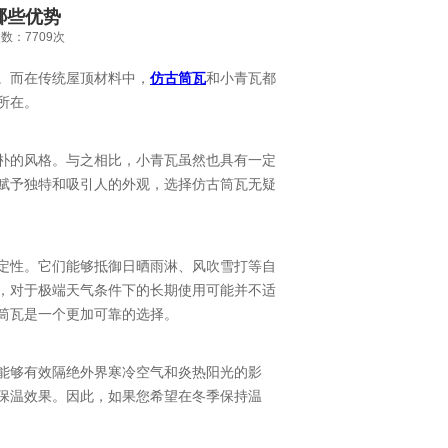
哪些优势
览次数：7709次
。而在传统屋顶材料中，
仿古筒瓦
和小青瓦都
所在。
朴的风格。与之相比，小青瓦虽然也具有一定
赋予独特和吸引人的外观，选择仿古筒瓦无疑
定性。它们能够抵御日晒雨淋、风吹雪打等自
，对于极端天气条件下的长期使用可能并不适
筒瓦是一个更加可靠的选择。
能够有效隔绝外界寒冷空气和炎热阳光的影
保温效果。因此，如果您希望在冬季保持温