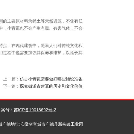
用的主要原材料为黏土等天然资源，不含有任
中，小青瓦也不会产生有毒、有害气体，不会
特点。在现代建筑中，随着人们对传统文化和
用过程中也需要加强其保养和维护，以延长其
上一篇：
仿古小青瓦需要做好哪些铺设准备
下一篇：
探究徽派古建瓦的历史和文化价值
案号：
苏ICP备19018692号-2
业园 安徽广德地址:安徽省宣城市广德县新杭镇工业园