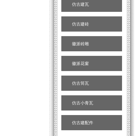
仿古建瓦
仿古建砖
徽派砖雕
徽派花窗
仿古筒瓦
仿古小青瓦
仿古建配件