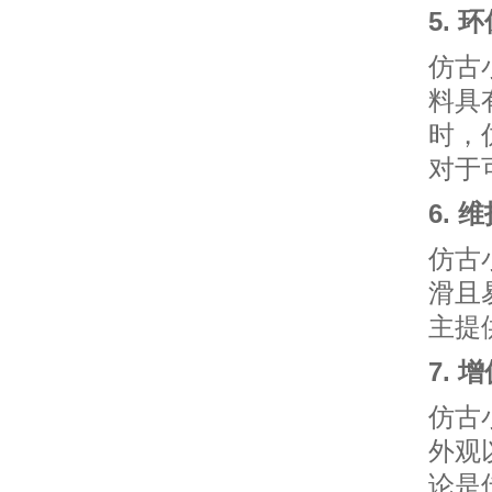
5. 
仿古
料具
时，
对于
6. 
仿古
滑且
主提
7. 
仿古
外观
论是