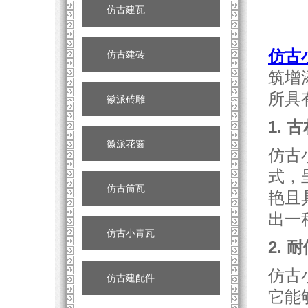
仿古建瓦
仿古
仿古建砖
筑增
所具
徽派砖雕
1.
徽派花窗
仿古
式，
仿古筒瓦
艳且
出一
仿古小青瓦
2. 
仿古
仿古建配件
它能