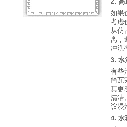
2.
如果
考虑
从仿
离，
冲洗
3. 
有些
筒瓦
其更
清洁
议浸
4. 