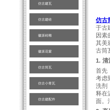
仿古建瓦
仿古
仿古建砖
于古
因素
徽派砖雕
其美
古筒
徽派花窗
1. 
仿古筒瓦
首先
考虑
仿古小青瓦
洗剂
释在
仿古建配件
面。