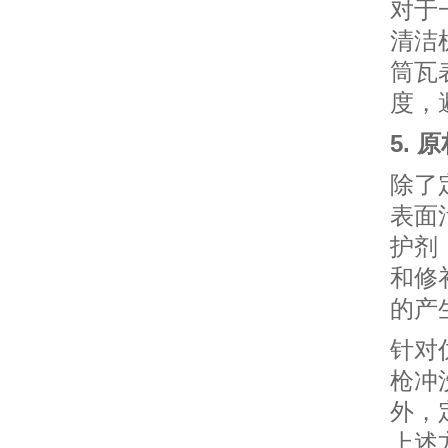
对于
清洁
筒瓦
度，
5. 
除了
表面
护剂
和修
的产
针对
枪冲
外，
上述