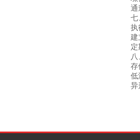
通道
七、
执行
建立
定期
八、
存储
低温
异形