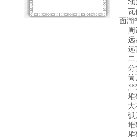
地面
瓦件
面潮
周边
远离
远离
二、
分类
筒瓦
严禁
堆
大不
弧形
堆码
堆码