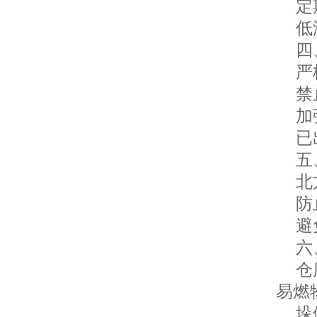
定期
低温
四、
严格
禁止
加强
已出
五、
北方
防止
避免
六、
仓库
易燃
垛体