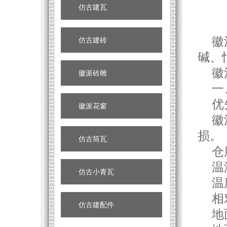
仿古建瓦
徽派
仿古建砖
碱、
徽派
徽派砖雕
一、
优先
徽派花窗
徽派
损。
仿古筒瓦
仓库
温
仿古小青瓦
温度
相对
仿古建配件
地