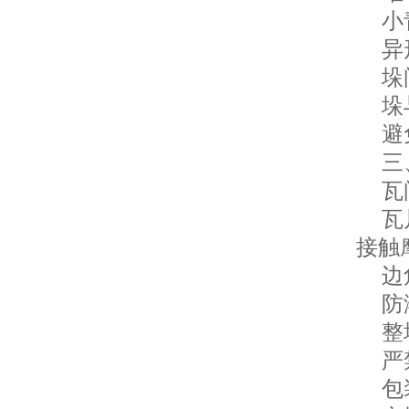
小青
异形
垛间
垛与
避免
三、
瓦间
瓦片
接触
边角
防
整垛
严禁
包