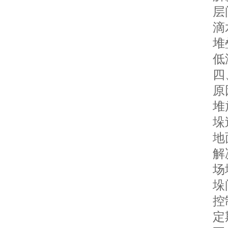
层间
滴水
堆叠
低温
四、
原
堆放
垛过
地面
解
场地
垛间
控制
定期