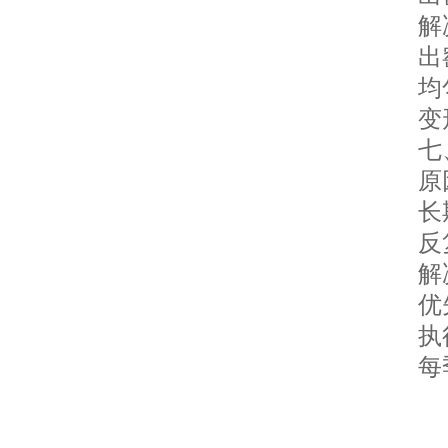
解
出窑
均匀
变形
七、
原
长期
反复
解
优先
执行
每季