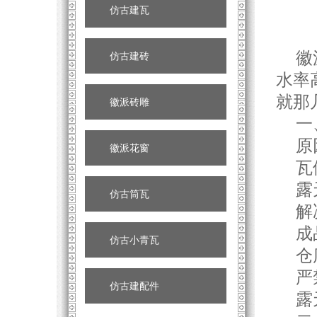
仿古建瓦
徽派
仿古建砖
水率
就那
徽派砖雕
一、
原
徽派花窗
瓦体
露天
仿古筒瓦
解
成品
仿古小青瓦
仓库
严禁
仿古建配件
露天