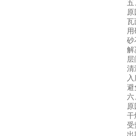
五、
原
瓦面
用硬
砂石
解
层间
清洁
入库
避免
六、
原
干燥
受热
出窑