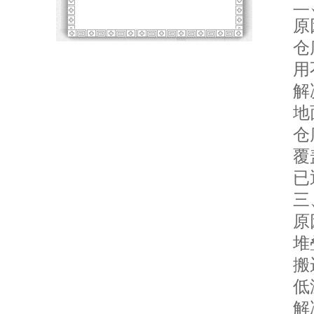
二、
原
仓库
用不
解
地面
仓库
覆盖
已返
三、
原
堆叠
搬运
低温
解