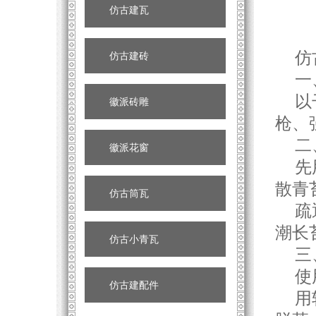
仿古建瓦
仿古
仿古建砖
一、
以干
徽派砖雕
枪、
二、
徽派花窗
先用
散青
仿古筒瓦
疏通
潮长
仿古小青瓦
三、
使用
仿古建配件
用软