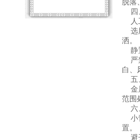
脱落
四、
人工
选用
洒。
静置
严禁
白、
五、
金属
范围
六、
小青
置。
避开