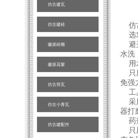
仿古建瓦
仿古
仿古建砖
选对
避开
徽派砖雕
水洗
用
徽派花窗
只用
免强
仿古筒瓦
工具
采用
仿古小青瓦
器打
药剂
仿古建配件
只用