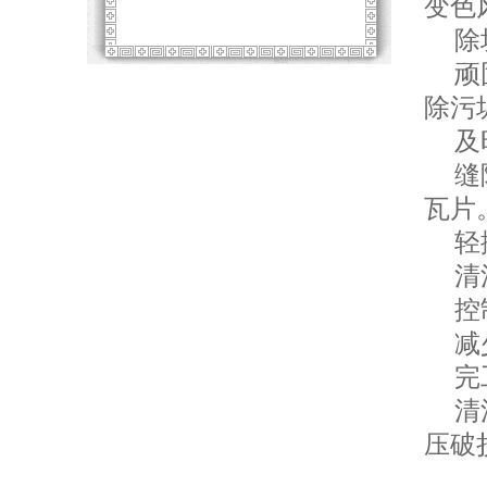
变色
除垢
顽固
除污
及时
缝隙
瓦片
轻挪
清洗
控制
减少
完工
清洗
压破