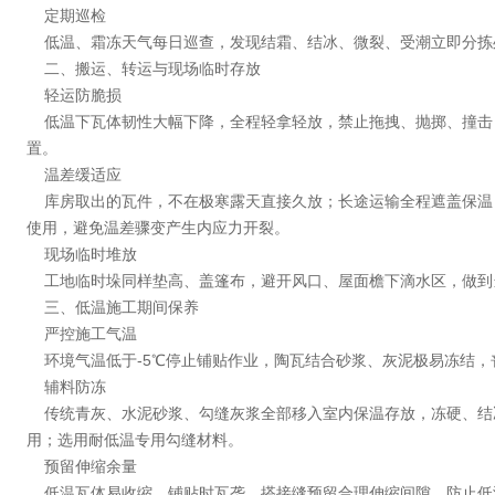
定期巡检
低温、霜冻天气每日巡查，发现结霜、结冰、微裂、受潮立即分拣
二、搬运、转运与现场临时存放
轻运防脆损
低温下瓦体韧性大幅下降，全程轻拿轻放，禁止拖拽、抛掷、撞击
置。
温差缓适应
库房取出的瓦件，不在极寒露天直接久放；长途运输全程遮盖保温
使用，避免温差骤变产生内应力开裂。
现场临时堆放
工地临时垛同样垫高、盖篷布，避开风口、屋面檐下滴水区，做到
三、低温施工期间保养
严控施工气温
环境气温低于-5℃停止铺贴作业，陶瓦结合砂浆、灰泥极易冻结，
辅料防冻
传统青灰、水泥砂浆、勾缝灰浆全部移入室内保温存放，冻硬、结
用；选用耐低温专用勾缝材料。
预留伸缩余量
低温瓦体易收缩，铺贴时瓦垄、搭接缝预留合理伸缩间隙，防止低