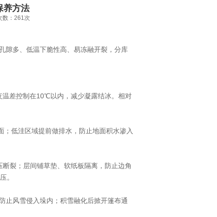
保养方法
览次数：261次
孔隙多、低温下脆性高、易冻融开裂，分库
温差控制在10℃以内，减少凝露结冰。相对
地面；低洼区域提前做排水，防止地面积水渗入
压断裂；层间铺草垫、软纸板隔离，防止边角
叠压。
防止风雪侵入垛内；积雪融化后掀开篷布通