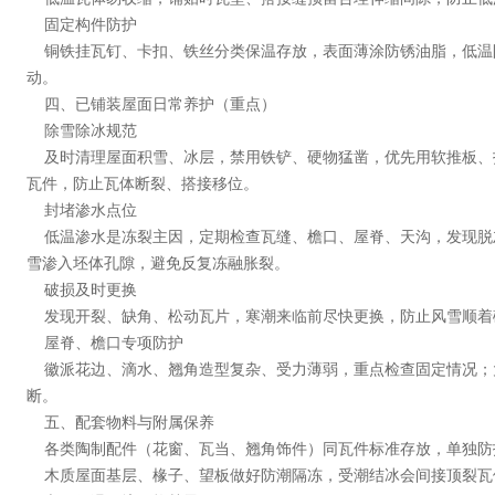
固定构件防护
铜铁挂瓦钉、卡扣、铁丝分类保温存放，表面薄涂防锈油脂，低温
动。
四、已铺装屋面日常养护（重点）
除雪除冰规范
及时清理屋面积雪、冰层，禁用铁铲、硬物猛凿，优先用软推板、
瓦件，防止瓦体断裂、搭接移位。
封堵渗水点位
低温渗水是冻裂主因，定期检查瓦缝、檐口、屋脊、天沟，发现脱
雪渗入坯体孔隙，避免反复冻融胀裂。
破损及时更换
发现开裂、缺角、松动瓦片，寒潮来临前尽快更换，防止风雪顺着
屋脊、檐口专项防护
徽派花边、滴水、翘角造型复杂、受力薄弱，重点检查固定情况；大
断。
五、配套物料与附属保养
各类陶制配件（花窗、瓦当、翘角饰件）同瓦件标准存放，单独防
木质屋面基层、椽子、望板做好防潮隔冻，受潮结冰会间接顶裂瓦