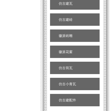
仿古建瓦
仿古建砖
徽派砖雕
徽派花窗
仿古筒瓦
仿古小青瓦
仿古建配件