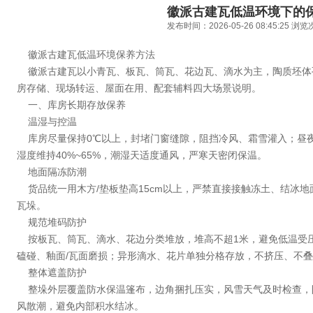
徽派古建瓦低温环境下的
发布时间：2026-05-26 08:45:25 浏
徽派古建瓦低温环境保养方法
徽派古建瓦以小青瓦、板瓦、筒瓦、花边瓦、滴水为主，陶质坯体
房存储、现场转运、屋面在用、配套辅料四大场景说明。
一、库房长期存放保养
温湿与控温
库房尽量保持0℃以上，封堵门窗缝隙，阻挡冷风、霜雪灌入；昼夜
湿度维持40%~65%，潮湿天适度通风，严寒天密闭保温。
地面隔冻防潮
货品统一用木方/垫板垫高15cm以上，严禁直接接触冻土、结冰
瓦垛。
规范堆码防护
按板瓦、筒瓦、滴水、花边分类堆放，堆高不超1米，避免低温受
磕碰、釉面/瓦面磨损；异形滴水、花片单独分格存放，不挤压、不
整体遮盖防护
整垛外层覆盖防水保温篷布，边角捆扎压实，风雪天气及时检查，
风散潮，避免内部积水结冰。