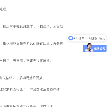
处理。
；搬运时手握瓦身主体，不掐边角、瓦舌位
可以介绍下你们的产品么
，抵达现场后先在避风处静置回温，再分拣
当日用、当日清，不露天过夜堆放。
丧失粘结力，后期易整片脱落。
冰的灰料直接废弃，严禁加水反复搅拌使
温收缩拉扯造成瓦体断裂、缝口渗水。