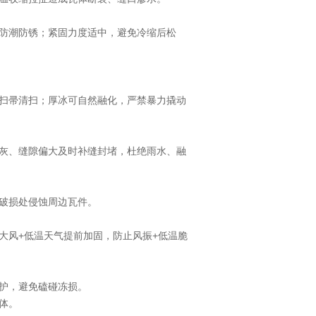
防潮防锈；紧固力度适中，避免冷缩后松
扫帚清扫；厚冰可自然融化，严禁暴力撬动
灰、缝隙偏大及时补缝封堵，杜绝雨水、融
破损处侵蚀周边瓦件。
风+低温天气提前加固，防止风振+低温脆
护，避免磕碰冻损。
体。