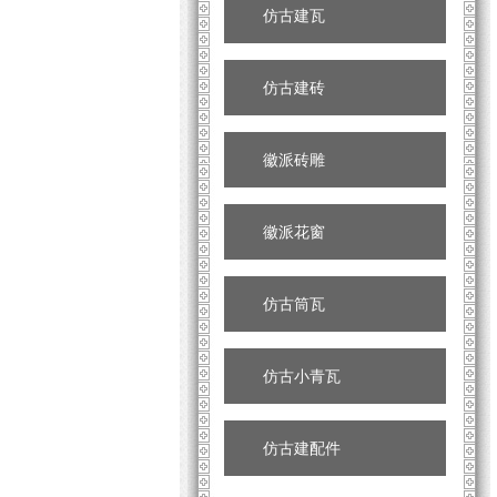
仿古建瓦
仿古建砖
徽派砖雕
徽派花窗
仿古筒瓦
仿古小青瓦
仿古建配件