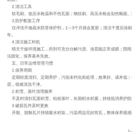
2.清洁工具
软毛刷、低压水枪温和不伤瓦面；钢丝刷、高压水枪会划伤釉面、
3.防护配套工序
仅冲洗不做疏水防苔保护剂，1～3个月就会复脏；清洁干透后涂刷
年。
4.清洁施工时机
晴天干燥环境施工，药剂可充分分解污渍、涂层能正常成膜；阴雨
法固化，保养基本失效。
五、日常运维管理习惯
1.保养周期
定期轻度清扫、定期养护，污垢未钙化前处理，效果好、成本低；
层，很难清洗干净。
2.积雪、落叶清理频率
不及时清扫瓦面积雪、枯枝落叶，长期积水积腐，持续抵消养护防
3.破损瓦件及时更换
开裂、脱釉瓦片持续吸水积垢，污染周边完好筒瓦，整体保养观感
上