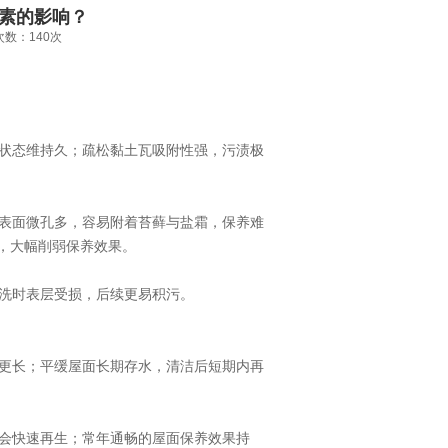
素的影响？
览次数：140次
状态维持久；疏松黏土瓦吸附性强，污渍极
表面微孔多，容易附着苔藓与盐霜，保养难
，大幅削弱保养效果。
洗时表层受损，后续更易积污。
更长；平缓屋面长期存水，清洁后短期内再
会快速再生；常年通畅的屋面保养效果持