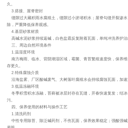
久。
3.搭接、屋脊密封
缝隙过大藏积雨水腐殖土，缝隙过小淤堵积水；屋脊勾缝开裂渗水
除，严重降低保养观感。
4.基层砂浆材质
高碱水泥砂浆持续返碱，白色盐霜反复附着瓦面，单纯冲洗养护治
三、周边自然环境条件
1.温湿度环境
南方梅雨、临水、背阴潮湿区域，霉菌、青苔繁殖速度快，保养维
存更久。
2.特殊腐蚀介质
沿海盐雾、厂区酸碱废气、大树落叶腐殖水会持续腐蚀瓦面，加速
3.低温冻融环境
冬季积雪积水冻融，苔藓被冰层封存在瓦缝，开春快速复发；结冰
污。
四、保养使用的材料与操作工艺
1.清洗药剂
中性专用除苔、除泛碱药剂，不伤瓦面，保养效果稳定；强酸强碱
易脏。