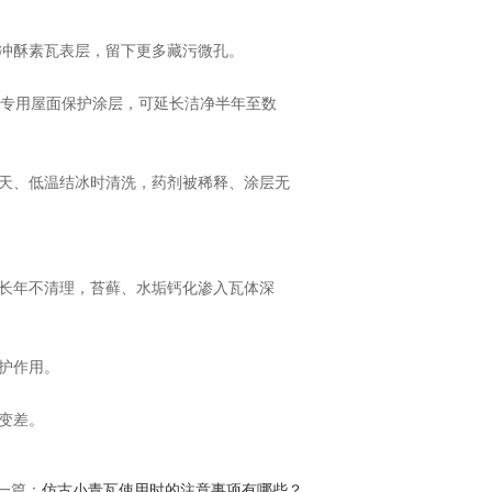
冲酥素瓦表层，留下更多藏污微孔。
专用屋面保护涂层，可延长洁净半年至数
天、低温结冰时清洗，药剂被稀释、涂层无
长年不清理，苔藓、水垢钙化渗入瓦体深
护作用。
变差。
一篇：
仿古小青瓦使用时的注意事项有哪些？