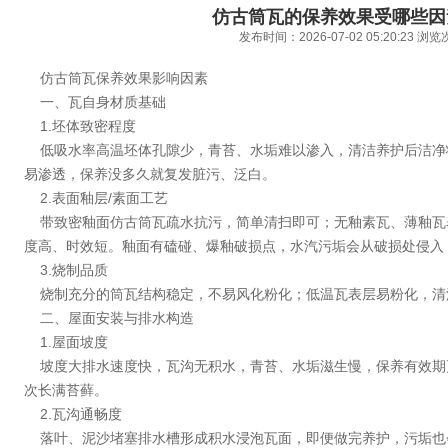
仿古筒瓦的保养效果受哪些因
发布时间：2026-07-02 05:20:23 浏
仿古筒瓦保养效果影响因素
一、瓦自身材质基础
1.坯体致密程度
低吸水率高温坯体孔隙少，青苔、水垢难以渗入，清洁养护后洁净
易渗透，保养没多久就复发脏污、泛白。
2.表面釉层/素面工艺
带致密釉面仿古筒瓦疏水抗污，简单清扫即可；无釉素瓦、薄釉瓦
度高、时效短。釉面有磕碰、爆釉破损点，水汽污垢会从破损处侵入
3.烧制品质
烧制充分的筒瓦结构稳定，不易风化粉化；低温瓦表层易粉化，清
二、屋面安装与排水构造
1.屋面坡度
坡度大排水速度快，瓦沟无积水，青苔、水垢滋生慢，保养有效期
次长满苔藓。
2.瓦沟通畅度
落叶、泥沙堵塞排水槽形成积水浸泡瓦面，即便做完养护，污垢也