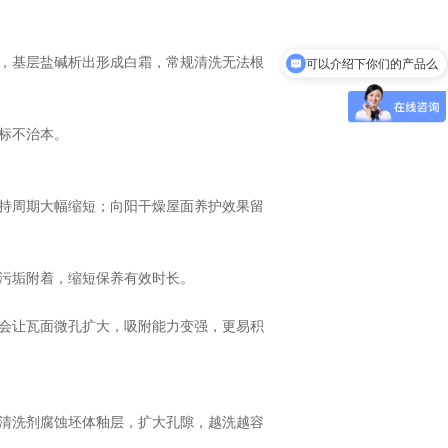
，基层盐碱析出形成白霜，常规清洗无法根
可以介绍下你们的产品么
标不治本。
持周期大幅缩短；向阳干燥屋面养护效果留
污垢附着，缩短保养有效时长。
会让瓦面微孔扩大，吸附能力变强，更易积
清洗剂腐蚀坯体釉层，扩大孔隙，越洗越容