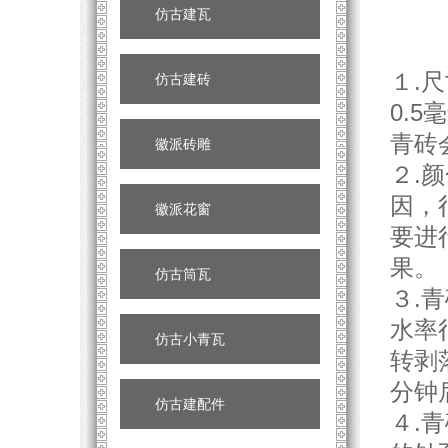
仿古建瓦
１.
仿古建砖
0.
青砖
徽派砖雕
２.
因，
徽派花窗
要进
果。
仿古筒瓦
３.
水率
仿古小青瓦
转剥
分钟
仿古建配件
４.