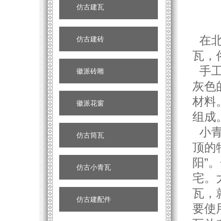
仿古建瓦
在北
仿古建砖
瓦，
手工
徽派砖雕
灰色
材料
徽派花窗
组成
小青
仿古筒瓦
顶的
阳”
仿古小青瓦
宅。
瓦，
仿古建配件
要使