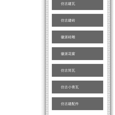
仿古建瓦
仿古建砖
徽派砖雕
徽派花窗
仿古筒瓦
仿古小青瓦
仿古建配件