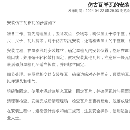
仿古瓦脊瓦的安装
发布时间：2024-04-22 05:29:03 浏
安装仿古瓦脊瓦
的步骤如下：

准备工作。首先清理屋面，去除灰尘、杂物等，确保屋面干净平整，
尺、尺子、瓦片剪等，对于仿古铝瓦安装，还需检查屋面的平整度、
安装过程。在屋脊线处安装螺丝，确定屋檐瓦的安装位置，然后在屋
檐口线，并用锤子轻轻敲打固定，依次安装其他瓦片，注意后一块瓦
最后修剪屋檐瓦至适当长度，并用螺丝固定。
细节处理。在屋脊相交处安装脊瓦，确保边缘对齐并固定，顶端的瓦片
以便通风和排气。
填缝和固定。使用水泥砂浆填充瓦缝，固定瓦片，并确保瓦片与屋面
清理和检查。安装完成后清理现场，检查瓦片是否有翘角、脱落或缝
在安装过程中，遵循设计要求和施工规范，注意安全操作，使用适当
业人士。